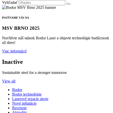
Vyhľadať
POZÝVAME VÁS NA
MSV BRNO 2025
Navštívte náš stánok Bodor Laser a objavte technológie budúcnosti
už dnes!
Viac informácií
Inactive
Sustainable steel for a stronger tomorrow
View all
Bodor
Bodor technológie
Laserové rezacie stroje
Nové inštalácie
Recenzie
Aktuality