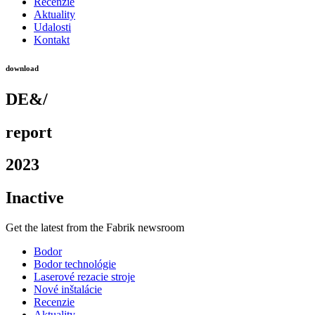
Recenzie
Aktuality
Udalosti
Kontakt
download
DE&/
report
2023
Inactive
Get the latest from the Fabrik newsroom
Bodor
Bodor technológie
Laserové rezacie stroje
Nové inštalácie
Recenzie
Aktuality