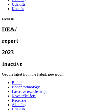
Udalosti
Kontakt
download
DE&/
report
2023
Inactive
Get the latest from the Fabrik newsroom
Bodor
Bodor technológie
Laserové rezacie stroje
Nové inštalácie
Recenzie
Aktuality
Udalosti