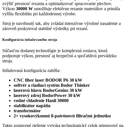
zvýšiť presnosť rezania a optimalizovať spracovanie plechov.
Výkon
30000 W
umožňuje efektívne rezanie materiálov a prináša
vyššiu flexibilitu pri každodennej výrobe.
Stroj je navrhnutý tak, aby zvládal intenzívne výrobné nasadenie a
zároveň poskytoval stabilné výsledky pri rezaní.
Konfigurácia inštalovaného stroja
Súčasťou dodanej technológie je komplexná zostava, ktorá
podporuje výkon, presnosť aj bezpečnú a spoľahlivú prevádzku
stroja.
Inštalovaná konfigurácia zahŕňa:
CNC fiber laser BODOR P6 30 kW
softvér a riadiaci systém Bodor Thinker
laserovú hlavu BodorGenius 30 kW
laserový zdroj BodorPower 30 kW
vodné chladenie Hanli 30000
stabilizátor napätia
transformátor
2× vysokovýkonnú 8-patrónovú filtračnú jednotku
Takto zostavené riešenie vytvára technologický celok pripravený na