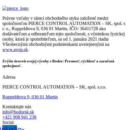
Právne vzťahy v rámci obchodného styku založené medzi
spoločnosťou PIERCE CONTROL AUTOMATION – SK, spol. s
r. o., Ruppeldtova 9, 036 01 Martin, IČO: 36411728 ako
dodávateľom a odberateľom tejto spoločnosti, s výnimkou fyzickej
osoby, ktorá je spotrebiteľom, sa od 1. januára 2021 riadia
Všeobecnými obchodnými podmienkami uverejnenými na
www.avop.sk
.
Zvýšte úroveň svojej výroby s Bodor: Presnosť, rýchlosť a zaručená
spokojnosť.
Adresa
PIERCE CONTROL AUTOMATION – SK, spol. s.r.o.
Ruppeldtova 9, 036 01 Martin
Kontaktujte nás
info@bodorsk.sk
+421 908 941 238
Social
inkedin-