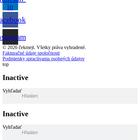
in
acebook
nstagram
© 2026 čekmejt. Všetky práva vyhradené.
Fakturačné údaje spoločnosti
Podmienky spracúvania osobných údajov
top
Inactive
Vyhľadať
Inactive
Vyhľadať