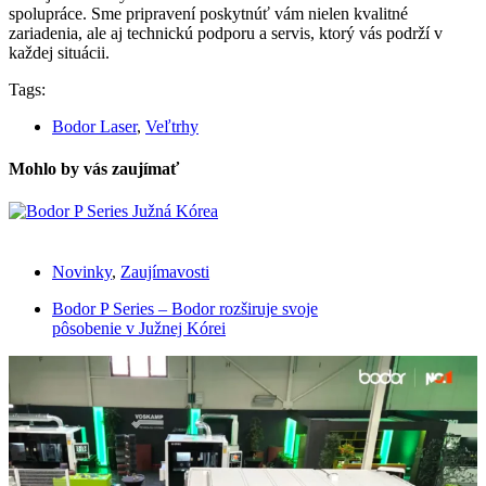
spolupráce. Sme pripravení poskytnúť vám nielen kvalitné
zariadenia, ale aj technickú podporu a servis, ktorý vás podrží v
každej situácii.
Tags:
Bodor Laser
,
Veľtrhy
Mohlo by vás zaujímať
Novinky
,
Zaujímavosti
Bodor P Series – Bodor rozširuje svoje
pôsobenie v Južnej Kórei