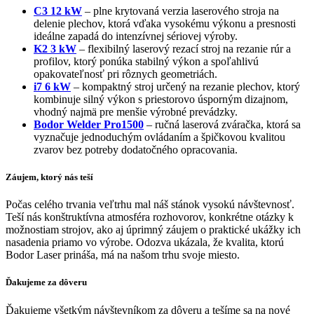
C3 12 kW
– plne krytovaná verzia laserového stroja na
delenie plechov, ktorá vďaka vysokému výkonu a presnosti
ideálne zapadá do intenzívnej sériovej výroby.
K2 3 kW
– flexibilný laserový rezací stroj na rezanie rúr a
profilov, ktorý ponúka stabilný výkon a spoľahlivú
opakovateľnosť pri rôznych geometriách.
i7 6 kW
– kompaktný stroj určený na rezanie plechov, ktorý
kombinuje silný výkon s priestorovo úsporným dizajnom,
vhodný najmä pre menšie výrobné prevádzky.
Bodor Welder Pro1500
– ručná laserová zváračka, ktorá sa
vyznačuje jednoduchým ovládaním a špičkovou kvalitou
zvarov bez potreby dodatočného opracovania.
Záujem, ktorý nás teší
Počas celého trvania veľtrhu mal náš stánok vysokú návštevnosť.
Teší nás konštruktívna atmosféra rozhovorov, konkrétne otázky k
možnostiam strojov, ako aj úprimný záujem o praktické ukážky ich
nasadenia priamo vo výrobe. Odozva ukázala, že kvalita, ktorú
Bodor Laser prináša, má na našom trhu svoje miesto.
Ďakujeme za dôveru
Ďakujeme všetkým návštevníkom za dôveru a tešíme sa na nové